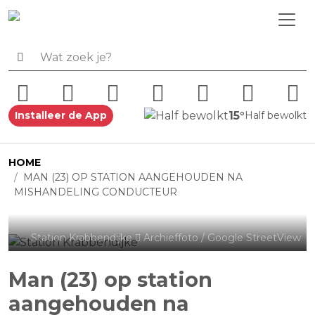
15°
Installeer de App
Half bewolkt
HOME
MAN (23) OP STATION AANGEHOUDEN NA
MISHANDELING CONDUCTEUR
Station Krabbendijke
Archieffoto / Google StreetView
Man (23) op station
aangehouden na