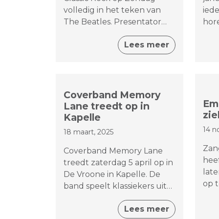
volledig in het teken van
ied
The Beatles. Presentator
hor
Adrie van Putten neemt
Bev
Lees meer
luisteraars vier zondagen
19.0
lang mee door het
'Lie
indrukwekkende verhaal
per
van de legendarische band
kick
uit Liverpool.
Coverband Memory
Em
Lane treedt op in
zie
Kapelle
14 n
18 maart, 2025
Zan
Coverband Memory Lane
heef
treedt zaterdag 5 april op in
late
De Vroone in Kapelle. De
op t
band speelt klassiekers uit
Gra
de jaren 60 en 70 van onder
zang
Lees meer
meer Creedence Clearwater
ged