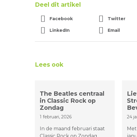
Deel dit artikel
Facebook
Twitter
LinkedIn
Email
Lees ook
The Beatles centraal
Lie
in Classic Rock op
St
Zondag
Be
1 februari, 2026
24 j
In de maand februari staat
Met
Classic Rock op Zondag
janu