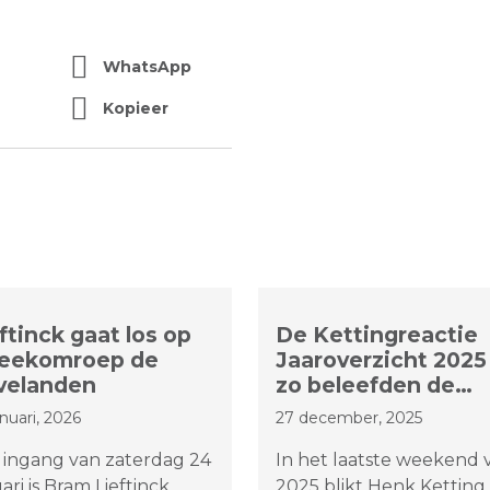
WhatsApp
Kopieer
ftinck gaat los op
De Kettingreactie
reekomroep de
Jaaroverzicht 2025 
velanden
zo beleefden de
Bevelanden het
anuari, 2026
27 december, 2025
afgelopen jaar
 ingang van zaterdag 24
In het laatste weekend 
ari is Bram Lieftinck
2025 blikt Henk Ketting 