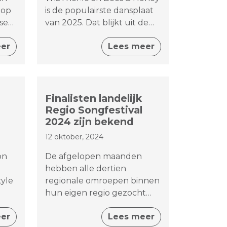
 op
is de populairste dansplaat
ssen
van 2025. Dat blijkt uit de
Dance 15, de jaarlijst van
er
Lees meer
radioprogramma The X Vibe,
sen:
die sinds 2010 wordt
samengesteld.
p
af
Finalisten landelijk
oep
Regio Songfestival
2024 zijn bekend
12 oktober, 2024
on
De afgelopen maanden
hebben alle dertien
yle
regionale omroepen binnen
hun eigen regio gezocht
 het
naar de ultieme kandidaat
er
Lees meer
.
die wordt afgevaardigd naar