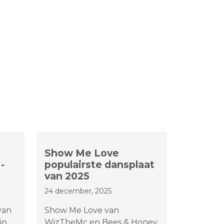
Show Me Love
-
populairste dansplaat
van 2025
24 december, 2025
van
Show Me Love van
in
WizTheMc en Bees & Honey