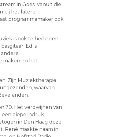
stream in Goes. Vanuit die
 bij het latere
naast programmamaker ook
ziek is ook te herleiden
basgitaar. Ed is
 andere
e maken en het
en. Zijn Muziektherapie
 uitgezonden, waarvan
Bevelanden.
en 70. Het verdwijnen van
 een diepe indruk
etogen in Den Haag deze
kt. René maakte naam in
raal en Hofstad Radio