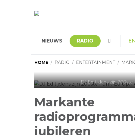
NIEUWS
RADIO
E
HOME
RADIO
ENTERTAINMENT
MARK
DJ Ed tijdens zijn 200ste
Markante
radioprogramm
jubileren