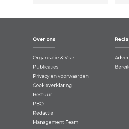
Revival, Smokie en vele
hee
anderen.
baa
Over ons
Recl
Organisatie & Visie
Adver
Publicaties
Bereik
Privacy en voorwaarden
Cookieverklaring
Bestuur
PBO
Redactie
Management Team