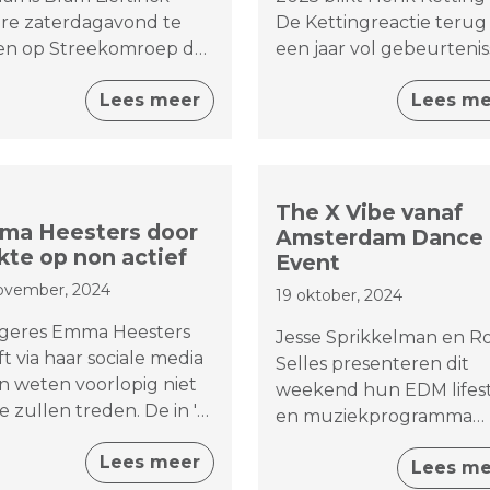
ere zaterdagavond te
De Kettingreactie terug
en op Streekomroep de
een jaar vol gebeurteni
elanden. Van 18.00 tot
in de Bevelanden. Van
Lees meer
Lees me
0 uur presenteert hij
vrolijke momenten tot
ftinck is los', jouw
ingrijpende gebeurtenis
fecte zaterdagavond
alles komt voorbij in het
-start.
speciale Jaaroverzicht o
zaterdag en zondag van
The X Vibe vanaf
ma Heesters door
12.00 uur bij Streekomr
Amsterdam Dance
kte op non actief
de Bevelanden.
Event
ovember, 2024
19 oktober, 2024
geres Emma Heesters
Jesse Sprikkelman en R
t via haar sociale media
Selles presenteren dit
n weten voorlopig niet
weekend hun EDM lifest
e zullen treden. De in 's-
en muziekprogramma
venpolder geboren
rechtstreeks vanaf ADE,
Lees meer
eres is
Lees me
Amsterdam Dance Event
iagnosticeerd. Emma