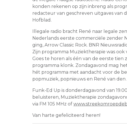
konden rekenen op zijn inbreng als pro
redacteur van geschreven uitgaves van d
Hofblad.
Illegale radio bracht René naar legale zend
Nederlands eerste commerciële zender N
ging, Arrow Classic Rock. BNR Nieuwsrad
Zijn programma Muziektherapie was ook vi
Goes te horen als één van de eerste tien 
programma klonk. Zondagavond mag het
hét programma met aandacht voor de bet
popmuziek, popnieuws en René van den 
Funk-Ed Up is donderdagavond van 19.00 
beluisteren, Muziektherapie zondagavond
via FM 105 MHz of
www.streekomroepdeb
Van harte gefeliciteerd heren!