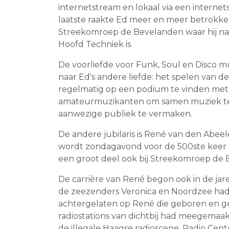
internetstream en lokaal via een internet
laatste raakte Ed meer en meer betrokken
Streekomroep de Bevelanden waar hij 
Hoofd Techniek is.
De voorliefde voor Funk, Soul en Disco mu
naar Ed's andere liefde: het spelen van de 
regelmatig op een podium te vinden met
amateurmuzikanten om samen muziek t
aanwezige publiek te vermaken.
De andere jubilaris is René van den Abeel
wordt zondagavond voor de 500ste keer
een groot deel ook bij Streekomroep de 
De carrière van René begon ook in de jar
de zeezenders Veronica en Noordzee had
achtergelaten op René die geboren en g
radiostations van dichtbij had meegemaa
de illegale Haagse radioscene. Radio Cent