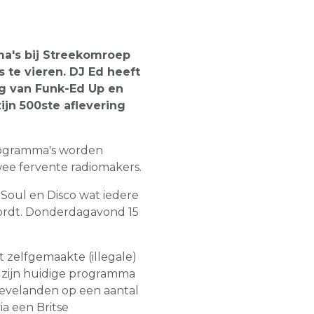
a's bij Streekomroep
te vieren. DJ Ed heeft
g van Funk-Ed Up en
jn 500ste aflevering
programma's worden
e fervente radiomakers.
Soul en Disco wat iedere
rdt. Donderdagavond 15
t zelfgemaakte (illegale)
zijn huidige programma
Bevelanden op een aantal
ia een Britse