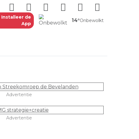
Installeer de
14°
Onbewolkt
App
Advertentie
Advertentie